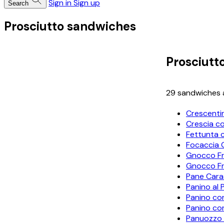
Sign in
Sign up
Search
Prosciutto sandwiches
Prosciutt
29 sandwiches a
Crescentin
Crescia co
Fettunta 
Focaccia 
Gnocco Fr
Gnocco Fr
Pane Cara
Panino al 
Panino co
Panino co
Panuozzo 