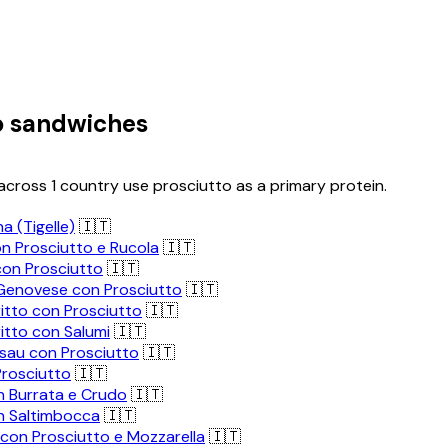
o sandwiches
cross 1 country use prosciutto as a primary protein.
a (Tigelle)
🇮🇹
n Prosciutto e Rucola
🇮🇹
con Prosciutto
🇮🇹
Genovese con Prosciutto
🇮🇹
itto con Prosciutto
🇮🇹
itto con Salumi
🇮🇹
sau con Prosciutto
🇮🇹
Prosciutto
🇮🇹
n Burrata e Crudo
🇮🇹
n Saltimbocca
🇮🇹
con Prosciutto e Mozzarella
🇮🇹