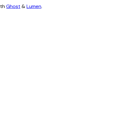
ith
Ghost
&
Lumen
.