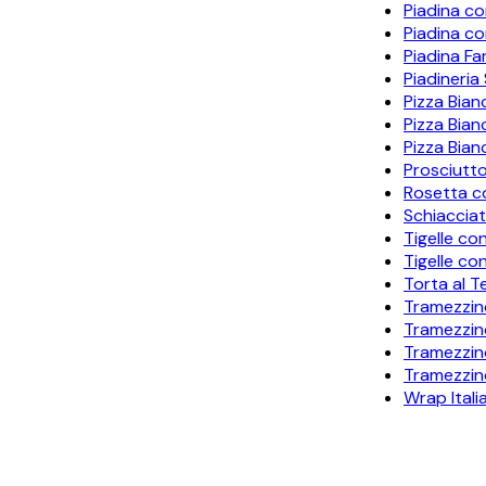
Piadina c
Piadina c
Piadina Fa
Piadineria
Pizza Bian
Pizza Bian
Pizza Bian
Prosciutto
Rosetta c
Schiacciat
Tigelle co
Tigelle co
Torta al T
Tramezzin
Tramezzino
Tramezzin
Tramezzin
Wrap Itali