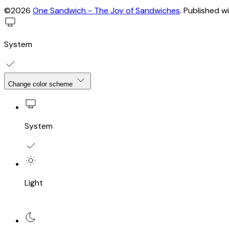
©2026
One Sandwich - The Joy of Sandwiches
.
Published w
System
Change color scheme
System
Light