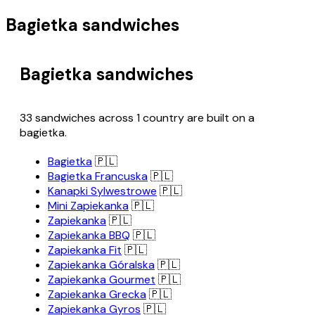
Bagietka sandwiches
Bagietka sandwiches
33 sandwiches across 1 country are built on a
bagietka.
Bagietka
🇵🇱
Bagietka Francuska
🇵🇱
Kanapki Sylwestrowe
🇵🇱
Mini Zapiekanka
🇵🇱
Zapiekanka
🇵🇱
Zapiekanka BBQ
🇵🇱
Zapiekanka Fit
🇵🇱
Zapiekanka Góralska
🇵🇱
Zapiekanka Gourmet
🇵🇱
Zapiekanka Grecka
🇵🇱
Zapiekanka Gyros
🇵🇱