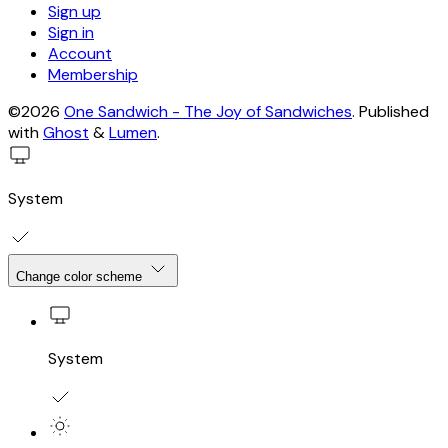
Sign up
Sign in
Account
Membership
©2026
One Sandwich - The Joy of Sandwiches
.
Published
with
Ghost
&
Lumen
.
System
Change color scheme
System