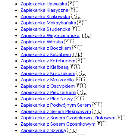
Zapiekanka Hawajska
🇵🇱
Zapiekanka Klasyczna
🇵🇱
Zapiekanka Krakowska
🇵🇱
Zapiekanka Meksykańska
🇵🇱
Zapiekanka Studencka
🇵🇱
Zapiekanka Wegetariańska
🇵🇱
Zapiekanka Włoska
🇵🇱
Zapiekanka z Boczkiem
🇵🇱
Zapiekanka z Kebabem
🇵🇱
Zapiekanka z Ketchupem
🇵🇱
Zapiekanka z Kiełbasą
🇵🇱
Zapiekanka z Kurczakiem
🇵🇱
Zapiekanka z Mozzarellą
🇵🇱
Zapiekanka z Oscypkiem
🇵🇱
Zapiekanka z Pieczarkami
🇵🇱
Zapiekanka z Plac Nowy
🇵🇱
Zapiekanka z Podwójnym Serem
🇵🇱
Zapiekanka z Serem Pleśniowym
🇵🇱
Zapiekanka z Sosem Czosnkowo-Ziołowym
🇵🇱
Zapiekanka z Sosem Czosnkowym
🇵🇱
Zapiekanka z Szynką
🇵🇱