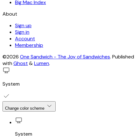
Big Mac Index
About
Sign up
Sign in
Account
Membership
©2026
One Sandwich - The Joy of Sandwiches
.
Published
with
Ghost
&
Lumen
.
System
Change color scheme
System