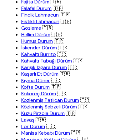
Fajita Dürüm
🇹🇷
Falafel Dürüm
🇹🇷
Findik Lahmacun
🇹🇷
Fıstıklı Lahmacun
🇹🇷
Gözleme
🇹🇷
Hellim Dürüm
🇹🇷
Humus Dürüm
🇹🇷
İskender Dürüm
🇹🇷
Kahvaltı Burrito
🇹🇷
Kahvaltı Tabağı Dürüm
🇹🇷
Karışık Izgara Dürüm
🇹🇷
Kaşarlı Et Dürüm
🇹🇷
Kıyma Döner
🇹🇷
Köfte Dürüm
🇹🇷
Kokoreç Dürüm
🇹🇷
Közlenmiş Patlıcan Dürüm
🇹🇷
Közlenmiş Sebzeli Dürüm
🇹🇷
Kuzu Pirzola Dürüm
🇹🇷
Lavaş
🇹🇷
Lor Dürüm
🇹🇷
Manisa Kebabı Dürüm
🇹🇷
Mercimek Köftesi Dürüm
🇹🇷