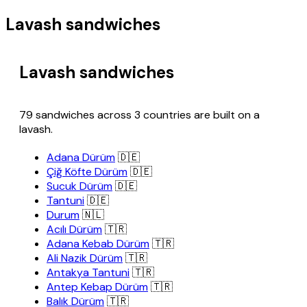
Lavash sandwiches
Lavash sandwiches
79 sandwiches across 3 countries are built on a
lavash.
Adana Dürüm
🇩🇪
Çiğ Köfte Dürüm
🇩🇪
Sucuk Dürüm
🇩🇪
Tantuni
🇩🇪
Durum
🇳🇱
Acılı Dürüm
🇹🇷
Adana Kebab Dürüm
🇹🇷
Ali Nazik Dürüm
🇹🇷
Antakya Tantuni
🇹🇷
Antep Kebap Dürüm
🇹🇷
Balık Dürüm
🇹🇷