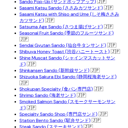
Sando Pop-Up (サンドポップアップ)
🇯🇵
Sasami Katsu Sando (ささみカツサンド)
🇯🇵
Sasami Katsu with Shiso and Ume (しそ梅ささみ
カツサンド)
🇯🇵
Satsuma Age Sando (さつま揚げサンド)
🇯🇵
Seasonal Fruit Sando (季節のフルーツサンド)
🇯🇵
Sendai Gyutan Sando (仙台牛タンサンド)
🇯🇵
Shibuya Honey Toast (渋谷ハニートースト)
🇯🇵
Shine Muscat Sando (シャインマスカットサン
ド)
🇯🇵
Shinkansen Sando (新幹線サンド)
🇯🇵
Shizuoka Sakura Ebi Sando (静岡桜海老サンド)
🇯🇵
Shokupan Specialty (食パン専門店)
🇯🇵
Shrimp Sando (海老サンド)
🇯🇵
Smoked Salmon Sando (スモークサーモンサン
ド)
🇯🇵
Specialty Sando Shop (専門店サンド)
🇯🇵
Station Bento Sando (駅弁サンド)
🇯🇵
Steak Sando (ステーキサンド)
🇯🇵