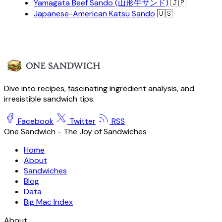
Yamagata Beef Sando (山形牛サンド)
🇯🇵
Japanese-American Katsu Sando
🇺🇸
Dive into recipes, fascinating ingredient analysis, and
irresistible sandwich tips.
Facebook
Twitter
RSS
One Sandwich - The Joy of Sandwiches
Home
About
Sandwiches
Blog
Data
Big Mac Index
About