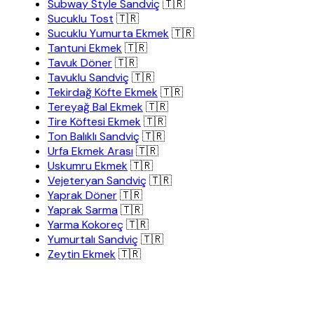
Subway Style Sandviç
🇹🇷
Sucuklu Tost
🇹🇷
Sucuklu Yumurta Ekmek
🇹🇷
Tantuni Ekmek
🇹🇷
Tavuk Döner
🇹🇷
Tavuklu Sandviç
🇹🇷
Tekirdağ Köfte Ekmek
🇹🇷
Tereyağ Bal Ekmek
🇹🇷
Tire Köftesi Ekmek
🇹🇷
Ton Balıklı Sandviç
🇹🇷
Urfa Ekmek Arası
🇹🇷
Uskumru Ekmek
🇹🇷
Vejeteryan Sandviç
🇹🇷
Yaprak Döner
🇹🇷
Yaprak Sarma
🇹🇷
Yarma Kokoreç
🇹🇷
Yumurtalı Sandviç
🇹🇷
Zeytin Ekmek
🇹🇷