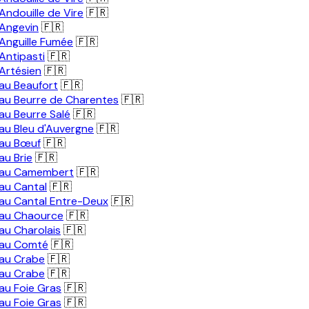
ndouille de Vire
🇫🇷
Angevin
🇫🇷
Anguille Fumée
🇫🇷
Antipasti
🇫🇷
Artésien
🇫🇷
au Beaufort
🇫🇷
au Beurre de Charentes
🇫🇷
au Beurre Salé
🇫🇷
au Bleu d'Auvergne
🇫🇷
au Bœuf
🇫🇷
au Brie
🇫🇷
 au Camembert
🇫🇷
au Cantal
🇫🇷
au Cantal Entre-Deux
🇫🇷
au Chaource
🇫🇷
au Charolais
🇫🇷
 au Comté
🇫🇷
au Crabe
🇫🇷
au Crabe
🇫🇷
au Foie Gras
🇫🇷
au Foie Gras
🇫🇷