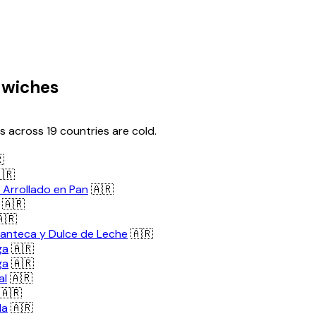
dwiches
 across 19 countries are cold.

🇷
Arrollado en Pan
🇦🇷
🇦🇷
🇷
anteca y Dulce de Leche
🇦🇷
ga
🇦🇷
ga
🇦🇷
al
🇦🇷
🇦🇷
la
🇦🇷