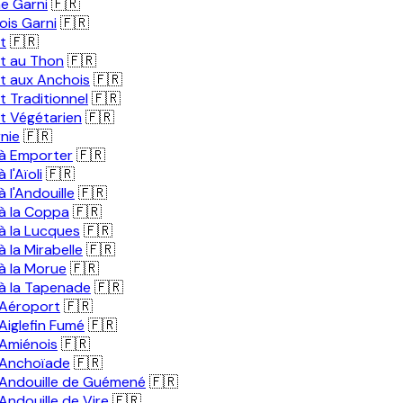
ne Garni
🇫🇷
ois Garni
🇫🇷
t
🇫🇷
t au Thon
🇫🇷
t aux Anchois
🇫🇷
 Traditionnel
🇫🇷
t Végétarien
🇫🇷
nie
🇫🇷
à Emporter
🇫🇷
l'Aïoli
🇫🇷
 l'Andouille
🇫🇷
à la Coppa
🇫🇷
à la Lucques
🇫🇷
 la Mirabelle
🇫🇷
à la Morue
🇫🇷
à la Tapenade
🇫🇷
Aéroport
🇫🇷
Aiglefin Fumé
🇫🇷
Amiénois
🇫🇷
 Anchoïade
🇫🇷
Andouille de Guémené
🇫🇷
ndouille de Vire
🇫🇷