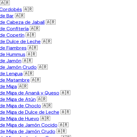
🇦🇷
 Cordobés
🇦🇷
de Bar
🇦🇷
de Cabeza de Jabalí
🇦🇷
de Confitería
🇦🇷
de Copetín
🇦🇷
de Dulce de Leche
🇦🇷
de Fiambres
🇦🇷
 de Hummus
🇦🇷
 de Jamón
🇦🇷
 de Jamón Crudo
🇦🇷
de Lengua
🇦🇷
 de Matambre
🇦🇷
de Miga
🇦🇷
de Miga de Ananá y Queso
🇦🇷
de Miga de Atún
🇦🇷
de Miga de Choclo
🇦🇷
de Miga de Dulce de Leche
🇦🇷
de Miga de Huevo
🇦🇷
de Miga de Jamón Cocido
🇦🇷
de Miga de Jamón Crudo
🇦🇷