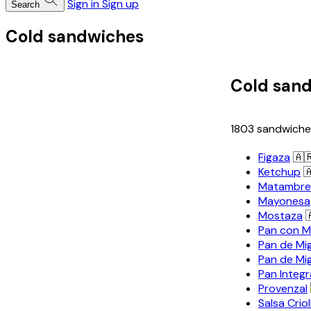
Sign in
Sign up
Search
Cold sandwiches
Cold san
1803 sandwiches
Figaza
🇦
Ketchup

Matambre 
Mayonesa
Mostaza

Pan con M
Pan de Mi
Pan de Mi
Pan Integr
Provenzal
Salsa Criol