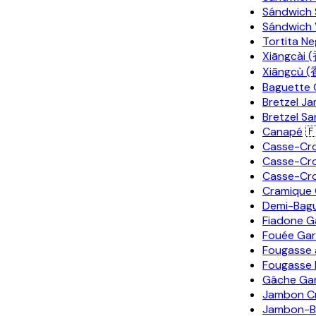
Sándwich 
Sándwich 
Tortita N
Xiāngcài 
Xiāngcù 
Baguette 
Bretzel 
Bretzel S
Canapé
🇫
Casse-Cr
Casse-Cro
Casse-Cro
Cramique 
Demi-Bagu
Fiadone G
Fouée Gar
Fougasse 
Fougasse 
Gâche Gar
Jambon Cr
Jambon-B