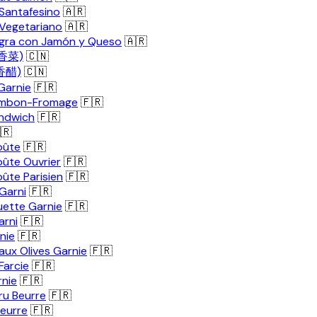
Santafesino
🇦🇷
Vegetariano
🇦🇷
egra con Jamón y Queso
🇦🇷
(香菜)
🇨🇳
(香醋)
🇨🇳
Garnie
🇫🇷
Jambon-Fromage
🇫🇷
andwich
🇫🇷
🇷
oûte
🇫🇷
ûte Ouvrier
🇫🇷
ûte Parisien
🇫🇷
Garni
🇫🇷
ette Garnie
🇫🇷
arni
🇫🇷
nie
🇫🇷
aux Olives Garnie
🇫🇷
Farcie
🇫🇷
nie
🇫🇷
u Beurre
🇫🇷
eurre
🇫🇷