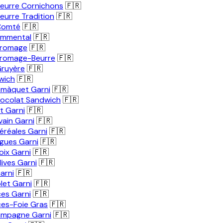
eurre Cornichons
🇫🇷
urre Tradition
🇫🇷
Comté
🇫🇷
mmental
🇫🇷
romage
🇫🇷
romage-Beurre
🇫🇷
ruyère
🇫🇷
wich
🇫🇷
màquet Garni
🇫🇷
hocolat Sandwich
🇫🇷
it Garni
🇫🇷
vain Garni
🇫🇷
éréales Garni
🇫🇷
igues Garni
🇫🇷
oix Garni
🇫🇷
lives Garni
🇫🇷
Garni
🇫🇷
let Garni
🇫🇷
ces Garni
🇫🇷
ces-Foie Gras
🇫🇷
ampagne Garni
🇫🇷